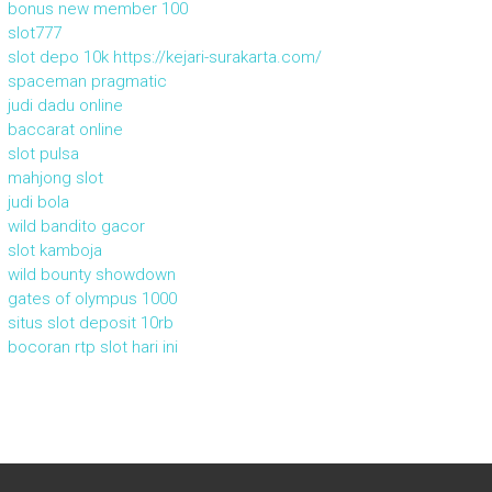
bonus new member 100
slot777
slot depo 10k
https://kejari-surakarta.com/
spaceman pragmatic
judi dadu online
baccarat online
slot pulsa
mahjong slot
judi bola
wild bandito gacor
slot kamboja
wild bounty showdown
gates of olympus 1000
situs slot deposit 10rb
bocoran rtp slot hari ini