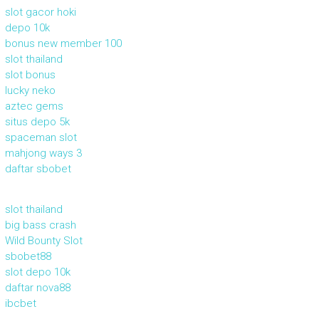
slot gacor hoki
depo 10k
bonus new member 100
slot thailand
slot bonus
lucky neko
aztec gems
situs depo 5k
spaceman slot
mahjong ways 3
daftar sbobet
slot thailand
big bass crash
Wild Bounty Slot
sbobet88
slot depo 10k
daftar nova88
ibcbet