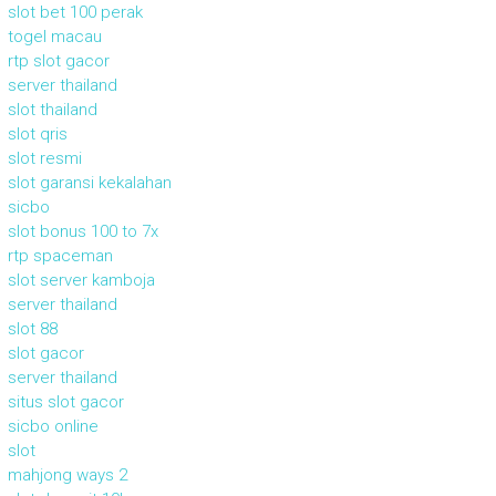
slot bet 100 perak
togel macau
rtp slot gacor
server thailand
slot thailand
slot qris
slot resmi
slot garansi kekalahan
sicbo
slot bonus 100 to 7x
rtp spaceman
slot server kamboja
server thailand
slot 88
slot gacor
server thailand
situs slot gacor
sicbo online
slot
mahjong ways 2