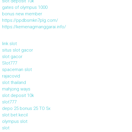
slot deposit 10k
gates of olympus 1000
bonus new member
https://ppdbsmkn7plg.com/
https://kemenagmanggarai.info/
link slot
situs slot gacor
slot gacor
Slot777
spaceman slot
rajacovid
slot thailand
mahjong ways
slot deposit 10k
slot777
depo 25 bonus 25 TO 5x
slot bet kecil
olympus slot
slot