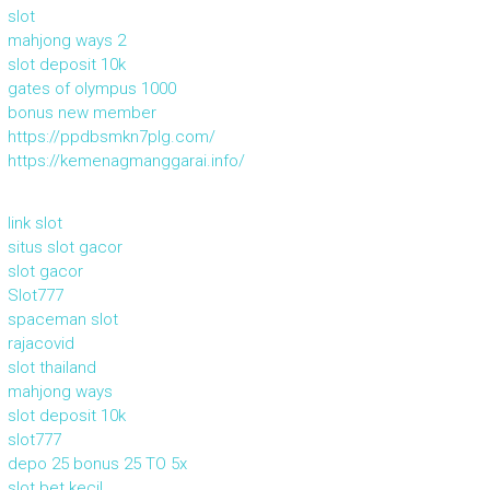
slot
mahjong ways 2
slot deposit 10k
gates of olympus 1000
bonus new member
https://ppdbsmkn7plg.com/
https://kemenagmanggarai.info/
link slot
situs slot gacor
slot gacor
Slot777
spaceman slot
rajacovid
slot thailand
mahjong ways
slot deposit 10k
slot777
depo 25 bonus 25 TO 5x
slot bet kecil