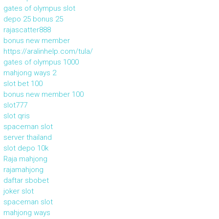
gates of olympus slot
depo 25 bonus 25
rajascatter888
bonus new member
https://aralinhelp.com/tula/
gates of olympus 1000
mahjong ways 2
slot bet 100
bonus new member 100
slot777
slot qris
spaceman slot
server thailand
slot depo 10k
Raja mahjong
rajamahjong
daftar sbobet
joker slot
spaceman slot
mahjong ways