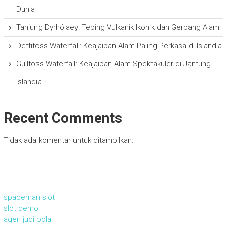
Dunia
Tanjung Dyrhólaey: Tebing Vulkanik Ikonik dan Gerbang Alam
Dettifoss Waterfall: Keajaiban Alam Paling Perkasa di Islandia
Gullfoss Waterfall: Keajaiban Alam Spektakuler di Jantung
Islandia
Recent Comments
Tidak ada komentar untuk ditampilkan.
spaceman slot
slot demo
agen judi bola