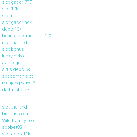
slot gacor 777
slot 10k
slot resmi
slot gacor hoki
depo 10k
bonus new member 100
slot thailand
slot bonus
lucky neko
aztec gems
situs depo 5k
spaceman slot
mahjong ways 3
daftar sbobet
slot thailand
big bass crash
Wild Bounty Slot
sbobet88
slot depo 10k