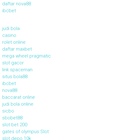
daftar nova88
ibcbet
judi bola
casino
rolet online
daftar maxbet
mega wheel pragmatic
slot gacor
link spaceman
situs bola88
ibcbet
nova88
baccarat online
judi bola online
sicbo
sbobet88
slot bet 200
gates of olympus Slot
slot depo 10k