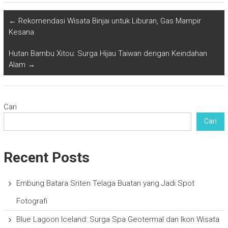
←
Rekomendasi Wisata Binjai untuk Liburan, Gas Mampir
Kesana
Hutan Bambu Xitou: Surga Hijau Taiwan dengan Keindahan
Alam
→
Cari
Cari
Recent Posts
Embung Batara Sriten Telaga Buatan yang Jadi Spot
Fotografi
Blue Lagoon Iceland: Surga Spa Geotermal dan Ikon Wisata