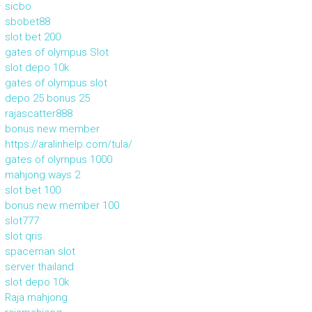
sicbo
sbobet88
slot bet 200
gates of olympus Slot
slot depo 10k
gates of olympus slot
depo 25 bonus 25
rajascatter888
bonus new member
https://aralinhelp.com/tula/
gates of olympus 1000
mahjong ways 2
slot bet 100
bonus new member 100
slot777
slot qris
spaceman slot
server thailand
slot depo 10k
Raja mahjong