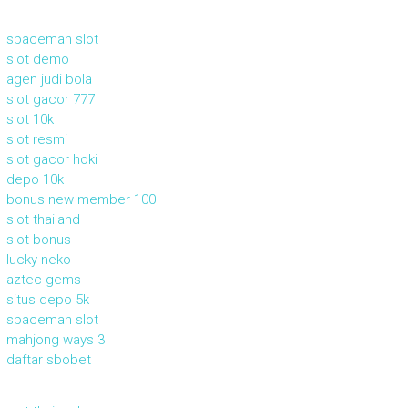
spaceman slot
slot demo
agen judi bola
slot gacor 777
slot 10k
slot resmi
slot gacor hoki
depo 10k
bonus new member 100
slot thailand
slot bonus
lucky neko
aztec gems
situs depo 5k
spaceman slot
mahjong ways 3
daftar sbobet