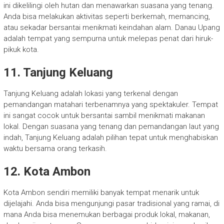
ini dikelilingi oleh hutan dan menawarkan suasana yang tenang.
Anda bisa melakukan aktivitas seperti berkemah, memancing,
atau sekadar bersantai menikmati keindahan alam. Danau Upang
adalah tempat yang sempurna untuk melepas penat dari hiruk-
pikuk kota.
11. Tanjung Keluang
Tanjung Keluang adalah lokasi yang terkenal dengan
pemandangan matahari terbenamnya yang spektakuler. Tempat
ini sangat cocok untuk bersantai sambil menikmati makanan
lokal. Dengan suasana yang tenang dan pemandangan laut yang
indah, Tanjung Keluang adalah pilihan tepat untuk menghabiskan
waktu bersama orang terkasih.
12. Kota Ambon
Kota Ambon sendiri memiliki banyak tempat menarik untuk
dijelajahi. Anda bisa mengunjungi pasar tradisional yang ramai, di
mana Anda bisa menemukan berbagai produk lokal, makanan,