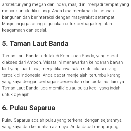
arsitektur yang megah dan indah, masjid ini menjadi tempat yang
menarik untuk dikunjungi. Anda bisa menikmati keindahan
bangunan dan berinteraksi dengan masyarakat setempat.
Masjid ini juga sering digunakan untuk berbagai kegiatan
keagamaan dan sosial.
5. Taman Laut Banda
Taman Laut Banda terletak di Kepulauan Banda, yang dapat
diakses dari Ambon. Wisata ini menawarkan keindahan bawah
laut yang luar biasa, menjadikannya salah satu lokasi diving
terbaik di Indonesia. Anda dapat menjelajahi terumbu karang
yang kaya dengan berbagai spesies ikan dan biota laut lainnya.
Taman Laut Banda juga memiliki pulau-pulau kecil yang indah
untuk dijelajahi.
6. Pulau Saparua
Pulau Saparua adalah pulau yang terkenal dengan sejarahnya
yang kaya dan keindahan alamnya. Anda dapat mengunjungi