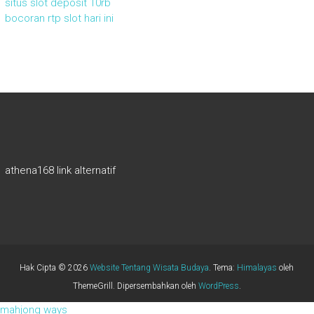
situs slot deposit 10rb
bocoran rtp slot hari ini
athena168 link alternatif
Hak Cipta © 2026
Website Tentang Wisata Budaya
. Tema:
Himalayas
oleh
ThemeGrill. Dipersembahkan oleh
WordPress
.
mahjong ways