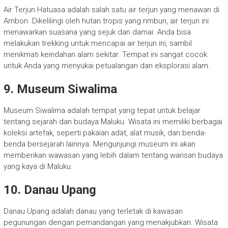
Air Terjun Hatuasa adalah salah satu air terjun yang menawan di
Ambon. Dikelilingi oleh hutan tropis yang rimbun, air terjun ini
menawarkan suasana yang sejuk dan damai. Anda bisa
melakukan trekking untuk mencapai air terjun ini, sambil
menikmati keindahan alam sekitar. Tempat ini sangat cocok
untuk Anda yang menyukai petualangan dan eksplorasi alam.
9. Museum Siwalima
Museum Siwalima adalah tempat yang tepat untuk belajar
tentang sejarah dan budaya Maluku. Wisata ini memiliki berbagai
koleksi artefak, seperti pakaian adat, alat musik, dan benda-
benda bersejarah lainnya. Mengunjungi museum ini akan
memberikan wawasan yang lebih dalam tentang warisan budaya
yang kaya di Maluku.
10. Danau Upang
Danau Upang adalah danau yang terletak di kawasan
pegunungan dengan pemandangan yang menakjubkan. Wisata