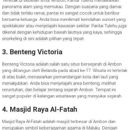
Terletak di sebelah timur Ambon, Pantai Tulehu menawarkan
panorama alam yang memukau. Dengan suasana yang damai
dan tidak terlalu ramai, pantai ini sangat cocok untuk berlibur
bersama keluarga. Anda bisa menikmati keindahan sunset yang
spektakuler atau menjelajahi kawasan sekitar. Pantai Tulehu juga
dikenal dengan kehidupan bawah lautnya yang kaya, sehingga
snorkeling di sini adalah pilihan yang tepat.
3. Benteng Victoria
Benteng Victoria adalah salah satu situs bersejarah di Ambon
yang dibangun oleh Belanda pada abad ke-17. Wisata ini terletak
di atas bukit, menawarkan pemandangan kota dan laut yang
menakjubkan. Anda bisa menjelajahi area benteng, melihat
reruntuhan, dan belajar tentang sejarah Ambon. Tempat ini
sangat populer di kalangan wisatawan yang menyukai sejarah.
4. Masjid Raya Al-Fatah
Masjid Raya Al-Fatah adalah masjid terbesar di Ambon dan
merupakan simbol keberagaman agama di Maluku. Dengan