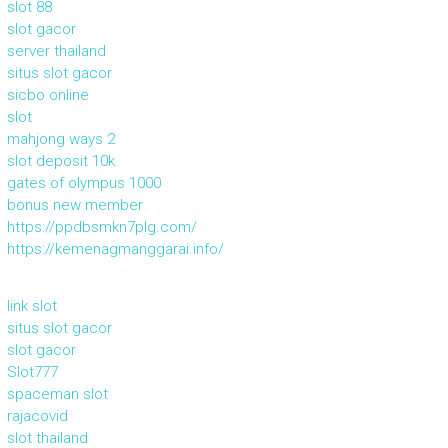
slot 88
slot gacor
server thailand
situs slot gacor
sicbo online
slot
mahjong ways 2
slot deposit 10k
gates of olympus 1000
bonus new member
https://ppdbsmkn7plg.com/
https://kemenagmanggarai.info/
link slot
situs slot gacor
slot gacor
Slot777
spaceman slot
rajacovid
slot thailand