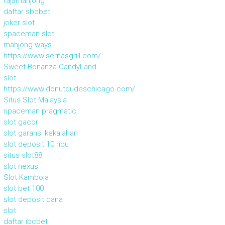
rajamahjong
daftar sbobet
joker slot
spaceman slot
mahjong ways
https://www.sernasgrill.com/
Sweet Bonanza CandyLand
slot
https://www.donutdudeschicago.com/
Situs Slot Malaysia
spaceman pragmatic
slot gacor
slot garansi kekalahan
slot deposit 10 ribu
situs slot88
slot nexus
Slot Kamboja
slot bet 100
slot deposit dana
slot
daftar ibcbet