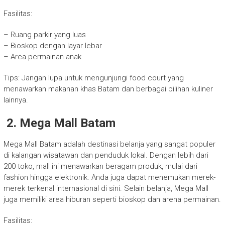
Fasilitas:
– Ruang parkir yang luas
– Bioskop dengan layar lebar
– Area permainan anak
Tips: Jangan lupa untuk mengunjungi food court yang
menawarkan makanan khas Batam dan berbagai pilihan kuliner
lainnya.
2. Mega Mall Batam
Mega Mall Batam adalah destinasi belanja yang sangat populer
di kalangan wisatawan dan penduduk lokal. Dengan lebih dari
200 toko, mall ini menawarkan beragam produk, mulai dari
fashion hingga elektronik. Anda juga dapat menemukan merek-
merek terkenal internasional di sini. Selain belanja, Mega Mall
juga memiliki area hiburan seperti bioskop dan arena permainan.
Fasilitas: