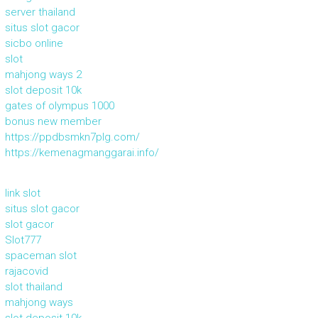
server thailand
situs slot gacor
sicbo online
slot
mahjong ways 2
slot deposit 10k
gates of olympus 1000
bonus new member
https://ppdbsmkn7plg.com/
https://kemenagmanggarai.info/
link slot
situs slot gacor
slot gacor
Slot777
spaceman slot
rajacovid
slot thailand
mahjong ways