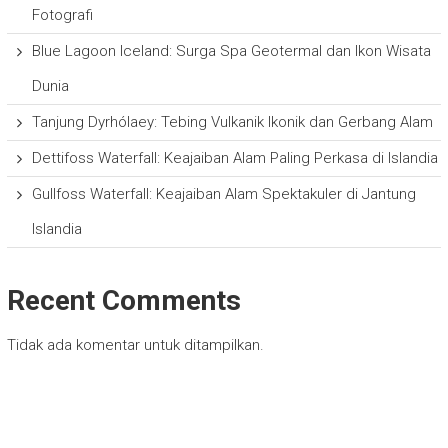
Fotografi
Blue Lagoon Iceland: Surga Spa Geotermal dan Ikon Wisata
Dunia
Tanjung Dyrhólaey: Tebing Vulkanik Ikonik dan Gerbang Alam
Dettifoss Waterfall: Keajaiban Alam Paling Perkasa di Islandia
Gullfoss Waterfall: Keajaiban Alam Spektakuler di Jantung
Islandia
Recent Comments
Tidak ada komentar untuk ditampilkan.