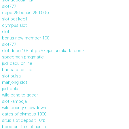
slot deposit 10k
slot777
depo 25 bonus 25 TO 5x
slot bet kecil
olympus slot
slot
bonus new member 100
slot777
slot depo 10k
https://kejari-surakarta.com/
spaceman pragmatic
judi dadu online
baccarat online
slot pulsa
mahjong slot
judi bola
wild bandito gacor
slot kamboja
wild bounty showdown
gates of olympus 1000
situs slot deposit 10rb
bocoran rtp slot hari ini