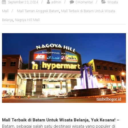
September 23, 2024
admin
0 Komentar
Wisata
,
Mall
Mall Taman Anggrek Batam
Mall Terbaik di Batam Untuk Wisata
,
Belanja
Nagoya Hill Mall
Mall Terbaik di Batam Untuk Wisata Belanja, Yuk Kesana! –
Batam, sebagai salah satu destinasi wisata yang populer di