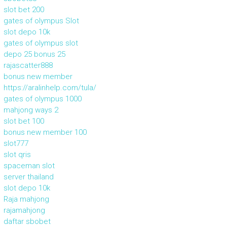
slot bet 200
gates of olympus Slot
slot depo 10k
gates of olympus slot
depo 25 bonus 25
rajascatter888
bonus new member
https://aralinhelp.com/tula/
gates of olympus 1000
mahjong ways 2
slot bet 100
bonus new member 100
slot777
slot qris
spaceman slot
server thailand
slot depo 10k
Raja mahjong
rajamahjong
daftar sbobet